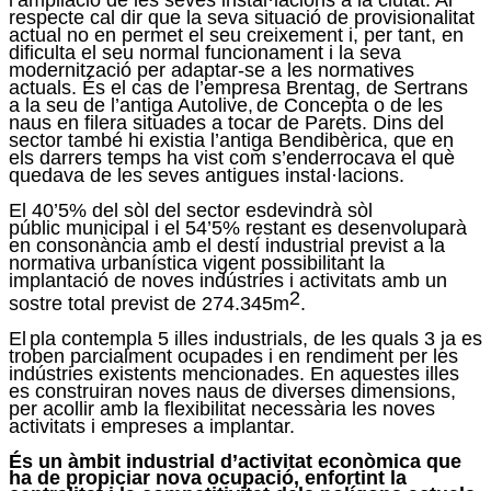
l’ampliació de les seves instal·lacions a la ciutat. Al
respecte cal dir que la seva situació de provisionalitat
actual no en permet el seu creixement i, per tant, en
dificulta el seu normal funcionament i la seva
modernització per adaptar-se a les normatives
actuals. És el cas de l’empresa Brentag, de Sertrans
a la seu de l’antiga Autolive,
de Concepta o de les
naus en filera situades a tocar de Parets. Dins del
sector també hi existia l’antiga Bendibèrica, que en
els darrers temps ha vist com s’enderrocava el què
quedava de les seves antigues instal·lacions.
El 40’5% del sòl del sector esdevindrà sòl
públic municipal i el 54’5% restant es desenvoluparà
en consonància amb el destí industrial previst a la
normativa urbanística vigent possibilitant la
implantació de noves indústries i activitats amb un
2
sostre total previst de 274.345m
.
El
pla contempla 5 illes industrials, de les quals 3 ja es
troben parcialment ocupades i en rendiment per les
indústries existents mencionades. En aquestes illes
es construiran noves naus de diverses dimensions,
per acollir amb la flexibilitat necessària les noves
activitats i empreses a implantar.
És un àmbit industrial d’activitat econòmica que
ha de propiciar nova ocupació, enfortint la