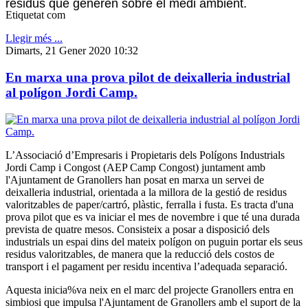
residus que generen sobre el medi ambient.
Etiquetat com
Llegir més ...
Dimarts, 21 Gener 2020 10:32
En marxa una prova pilot de deixalleria industrial
al polígon Jordi Camp.
L’Associació d’Empresaris i Propietaris dels Polígons Industrials
Jordi Camp i Congost (AEP Camp Congost) juntament amb
l'Ajuntament de Granollers han posat en marxa un servei de
deixalleria industrial, orientada a la millora de la gestió de residus
valoritzables de paper/cartró, plàstic, ferralla i fusta. Es tracta d'una
prova pilot que es va iniciar el mes de novembre i que té una durada
prevista de quatre mesos. Consisteix a posar a disposició dels
industrials un espai dins del mateix polígon on puguin portar els seus
residus valoritzables, de manera que la reducció dels costos de
transport i el pagament per residu incentiva l’adequada separació.
Aquesta inicia%va neix en el marc del projecte Granollers entra en
simbiosi que impulsa l'Ajuntament de Granollers amb el suport de la