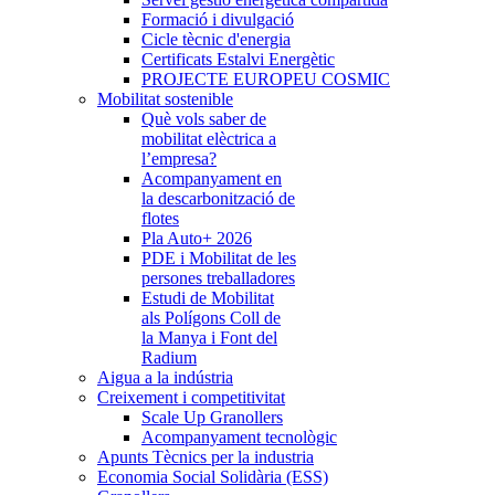
Formació i divulgació
Cicle tècnic d'energia
Certificats Estalvi Energètic
PROJECTE EUROPEU COSMIC
Mobilitat sostenible
Què vols saber de
mobilitat elèctrica a
l’empresa?
Acompanyament en
la descarbonització de
flotes
Pla Auto+ 2026
PDE i Mobilitat de les
persones treballadores
Estudi de Mobilitat
als Polígons Coll de
la Manya i Font del
Radium
Aigua a la indústria
Creixement i competitivitat
Scale Up Granollers
Acompanyament tecnològic
Apunts Tècnics per la industria
Economia Social Solidària (ESS)