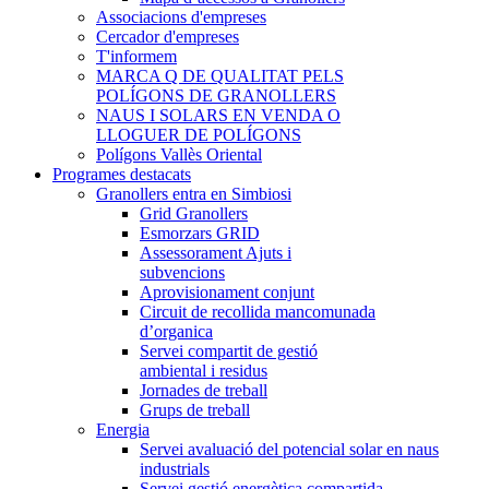
Associacions d'empreses
Cercador d'empreses
T'informem
MARCA Q DE QUALITAT PELS
POLÍGONS DE GRANOLLERS
NAUS I SOLARS EN VENDA O
LLOGUER DE POLÍGONS
Polígons Vallès Oriental
Programes destacats
Granollers entra en Simbiosi
Grid Granollers
Esmorzars GRID
Assessorament Ajuts i
subvencions
Aprovisionament conjunt
Circuit de recollida mancomunada
d’organica
Servei compartit de gestió
ambiental i residus
Jornades de treball
Grups de treball
Energia
Servei avaluació del potencial solar en naus
industrials
Servei gestió energètica compartida