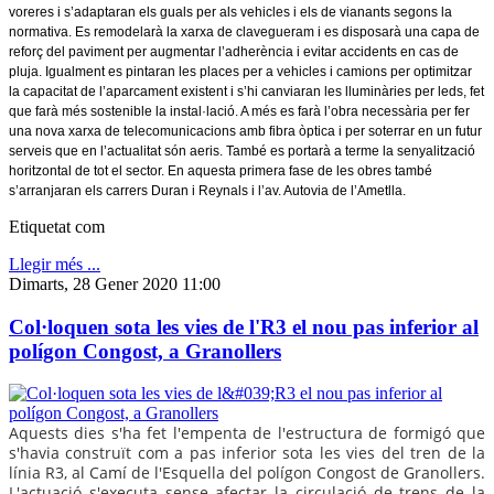
voreres i s’adaptaran els guals per als vehicles i els de vianants segons la
normativa. Es remodelarà la xarxa de clavegueram i es disposarà una capa de
reforç del paviment per augmentar l’adherència i evitar accidents en cas de
pluja. Igualment es pintaran les places per a vehicles i camions per optimitzar
la capacitat de l’aparcament existent i s’hi canviaran les lluminàries per leds, fet
que farà més sostenible la instal·lació. A més es farà l’obra necessària per fer
una nova xarxa de telecomunicacions amb fibra òptica i per soterrar en un futur
serveis que en l’actualitat són aeris. També es portarà a terme la senyalització
horitzontal de tot el sector. En aquesta primera fase de les obres també
s’arranjaran els carrers Duran i Reynals i l’av. Autovia de l’Ametlla.
Etiquetat com
Llegir més ...
Dimarts, 28 Gener 2020 11:00
Col·loquen sota les vies de l'R3 el nou pas inferior al
polígon Congost, a Granollers
Aquests dies s'ha fet
l'empenta de l'estructura de formigó que
s'havia construït com a
pas inferior sota les vies del tren de la
línia R3, al Camí de l'Esquella del polígon Congost de Granollers.
L'actuació s'executa sense afectar la circulació de trens de la