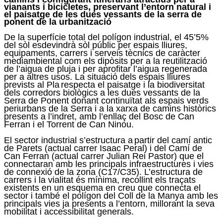
vianants i bicicletes, preservant l’entorn natural i
el paisatge de les dues vessants de la serra de
ponent de la urbanització
De la superfície total del polígon industrial, el 45’5%
del sòl esdevindrà sòl públic per espais lliures,
equipaments, carrers i serveis tècnics de caràcter
mediambiental com els dipòsits per a la reutilització
de l’aigua de pluja i per aprofitar l’aigua regenerada
per a altres usos. La situació dels espais lliures
prevists al Pla
respecta el paisatge i la biodiversitat
dels corredors biològics a les dues vessants de la
Serra de Ponent donant continuïtat als espais verds
periurbans de la Serra i a la xarxa de camins històrics
presents a l’indret, amb l’enllaç del Bosc de Can
Ferran i el Torrent de Can Ninou.
El sector industrial s’estructura a
partir del camí antic
de Parets (actual carrer Isaac Peral) i del Camí de
Can Ferran (actual carrer Julian Rei Pastor) que el
connectaran amb les principals infraestructures i vies
de connexió de la zona (C17/C35). L’estructura de
carrers i la vialitat és mínima, recollint els traçats
existents en un esquema en creu que connecta el
sector i també el polígon del Coll de la Manya amb les
principals vies ja presents a l’entorn, millorant la seva
mobilitat i accessibilitat generals.