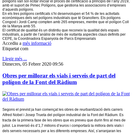
polígons van sol·licitar iniciar el procés de certificació a principis de l’any 2019,
amb el suport de Pimec Polígons, que gestiona les associacions d’empreses
d’aquests polígons.
En els tres polígons certificats s’hi desenvolupen el 54 % de les activitats
econòmiques dels set polígons industrials que té Granollers. Els polígons
Congost i Jordi Camp compten amb 265 empreses, mentre que el polígon Coll
de la Manya amb 55.
El certificat de qualitat és un distintiu que reconeix la qualitat dels espais
industrials, a partir de l’anàlisi de més de vuitanta aspectes claus definits per
CEPE, la Coordinadora Espanyola de Parcs Empresarials
Accediu a
més informació
Etiquetat com
Llegir més ...
Dimecres, 05 Febrer 2020 09:56
Obres per millorar els vials i serveis de part del
polígon de la Font del Ràdium
Segons el previst ja han començat les obres de reurbanització dels carrers
Alfred Nobel i Josep Trueta del polígon industrial de la Font del Ràdium. Es
tracta de la primera fase de les obres que es preveu que durin fins al mes de
juliol. La inversió és d’1,7 milions d’euros i comportarà la millora dels vials i
dels serveis necessaris per a les diferents empreses. Així, s’arranjaran les