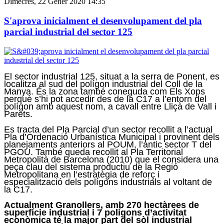
Dimecres, 22 Gener 2020 14:35
S'aprova inicialment el desenvolupament del pla
parcial industrial del sector 125
El sector industrial 125, situat a la serra de Ponent, es
localitza al sud del polígon industrial del Coll de la
Manya. És la zona també coneguda com Els Xops
perquè s’hi pot accedir des de la C17 a l’entorn del
polígon amb aquest nom, a cavall entre Lliçà de Vall i
Parets.
Es tracta del Pla Parcial d’un sector recollit a l’actual
Pla d’Ordenació Urbanística Municipal i provinent dels
planejaments anteriors al POUM, l’antic sector T del
PGOU. També queda recollit al Pla Territorial
Metropolità de Barcelona (2010) que el considera una
peça clau del sistema productiu de la Regió
Metropolitana en l’estratègia de reforç i
especialització dels polígons industrials al voltant de
la C17.
Actualment Granollers, amb 270 hectàrees de
superfície industrial i 7 polígons d’activitat
econòmica té la major part del sòl industrial