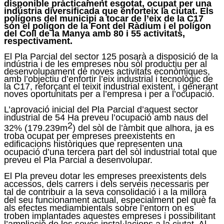
disponible pràcticament esgotat, ocupat per una
indústria diversificada que enforteix la ciutat. Els
polígons del municipi a tocar de l’eix de la C17
són el polígon de la Font del Ràdium i el polígon
del Coll de la Manya amb 80 i 55 activitats,
respectivament.
El Pla Parcial del sector 125 posarà a disposició de la
indústria i de les empreses nou sòl productiu per al
desenvolupament de noves activitats econòmiques,
amb l’objectiu d’enfortir l’eix industrial i tecnològic de
la C17, reforçant el teixit industrial existent, i generant
noves oportunitats per a l’empresa i per a l’ocupació.
L’aprovació inicial del Pla Parcial d’aquest sector
industrial de 54 Ha preveu l’ocupació amb naus del
2
32% (179.239m
) del sòl de l’àmbit que alhora, ja es
troba ocupat per empreses preexistents en
edificacions històriques que representen una
ocupació d’una tercera part del sòl industrial total que
preveu el Pla Parcial a desenvolupar.
El Pla preveu dotar les empreses preexistents dels
accessos, dels carrers i dels serveis necessaris per
tal de contribuir a la seva consolidació i a la millora
del seu funcionament actual, especialment pel què fa
als efectes mediambientals sobre l’entorn on es
troben implantades aquestes empreses i possibilitant