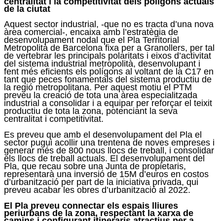
centralitat i la competitivitat dels polígons actuals
de la ciutat
Aquest sector industrial, -que no es tracta d’una nova
àrea comercial-, encaixa amb l’estratègia de
desenvolupament nodal que el Pla Territorial
Metropolità de Barcelona fixa per a Granollers, per tal
de vertebrar les principals polaritats i eixos d’activitat
del sistema industrial metropolità, desenvolupant i
fent més eficients els polígons al voltant de la C17 en
tant que peces fonamentals del sistema productiu de
la regió metropolitana. Per aquest motiu el PTM
preveu la creació de tota una àrea especialitzada
industrial a consolidar i a equipar per reforçar el teixit
productiu de tota la zona, potenciant la seva
centralitat i competitivitat.
Es preveu que amb el desenvolupament del Pla el
sector pugui acollir una trentena de noves empreses i
generar més de 800 nous llocs de treball, i consolidar
els llocs de treball actuals. El desenvolupament del
Pla, que recau sobre una Junta de propietaris,
representarà una inversió de 15M d’euros en costos
d’urbanització per part de la iniciativa privada, qui
preveu acabar les obres d’urbanització al 2022.
El Pla preveu connectar els espais lliures
periurbans de la zona, respectant la xarxa de
camins i configurant itineraris atractius per a