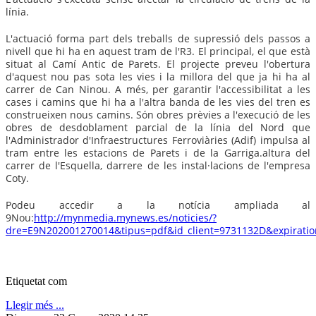
línia.
L'actuació forma part dels treballs de supressió dels passos a
nivell que hi ha en aquest tram de l'R3. El principal, el que està
situat al Camí Antic de Parets. El projecte preveu l'obertura
d'aquest nou pas sota les vies i la millora del que ja hi ha al
carrer de Can Ninou. A més, per garantir l'accessibilitat a les
cases i camins que hi ha a l'altra banda de les vies del tren es
construeixen nous camins. Són obres prèvies a l'execució de les
obres de desdoblament parcial de la línia del Nord que
l'Administrador d'Infraestructures Ferroviàries (Adif) impulsa al
tram entre les estacions de Parets i de la Garriga.altura del
carrer de l'Esquella, darrere de les instal·lacions de l'empresa
Coty.
Podeu accedir a la notícia ampliada al
9Nou:
http://mynmedia.mynews.es/noticies/?
dre=E9N202001270014&tipus=pdf&id_client=9731132D&expira
Etiquetat com
Llegir més ...