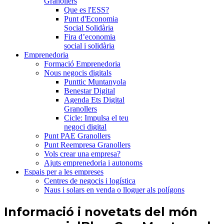
Granollers
Que es l'ESS?
Punt d'Economia
Social Solidària
Fira d’economia
social i solidària
Emprenedoria
Formació Emprenedoria
Nous negocis digitals
Punttic Muntanyola
Benestar Digital
Agenda Ets Digital
Granollers
Cicle: Impulsa el teu
negoci digital
Punt PAE Granollers
Punt Reempresa Granollers
Vols crear una empresa?
Ajuts emprenedoria i autonoms
Espais per a les empreses
Centres de negocis i logística
Naus i solars en venda o lloguer als polígons
Informació i novetats del món