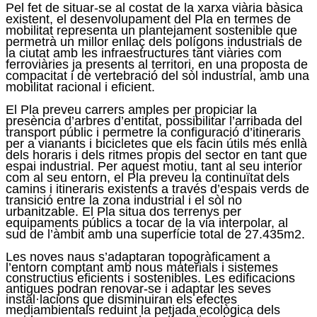
Pel fet de situar-se al costat de la xarxa viària bàsica
existent, el desenvolupament del Pla en termes de
mobilitat representa un plantejament sostenible que
permetrà un millor enllaç dels polígons industrials de
la ciutat amb les infraestructures tant viàries com
ferroviàries ja presents al territori, en una proposta de
compacitat i de vertebració del sòl industrial, amb una
mobilitat racional i eficient.
El Pla preveu carrers amples per propiciar la
presència d’arbres d’entitat, possibilitar l’arribada del
transport públic i permetre la configuració d’itineraris
per a vianants i bicicletes que els facin útils més enllà
dels horaris i dels ritmes propis del sector en tant que
espai industrial. Per aquest motiu, tant al seu interior
com al seu entorn, el Pla preveu la continuïtat
dels
camins i itineraris existents a través d’espais verds de
transició entre la zona industrial i el sòl no
urbanitzable. El Pla situa dos terrenys per
equipaments públics a tocar de la via interpolar, al
sud de l’àmbit amb una superfície total de 27.435m2.
Les noves naus s’adaptaran topogràficament a
l’entorn comptant amb nous materials i sistemes
constructius eficients i sostenibles. Les edificacions
antigues podran renovar-se i adaptar les seves
instal·lacions que disminuiran els efectes
mediambientals reduint la petjada ecològica dels