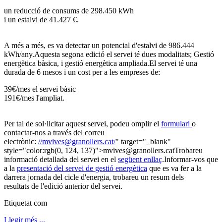
un reducció de consums de 298.450 kWh
i un estalvi de 41.427 €.
A més a més, es va detectar un potencial d'estalvi de 986.444
kWh/any.Aquesta segona edició el servei té dues modalitats; Gestió
energètica bàsica, i gestió energètica ampliada.El servei té una
durada de 6 mesos i un cost per a les empreses de:
39€/mes el servei bàsic
191€/mes l'ampliat.
Per tal de sol·licitar aquest servei, podeu omplir el
formulari
o
contactar-nos a través del correu
electrònic:
//mvives@granollers.cat/
" target="_blank"
style="color:rgb(0, 124, 137)">mvives@granollers.catTrobareu
informació detallada del servei en el
següent enllaç
.Informar-vos que
a la
presentació del servei de gestió energètica
que es va fer a la
darrera jornada del cicle d'energia, trobareu un resum dels
resultat
s de l'edició anterior del servei.
Etiquetat com
Llegir més ...