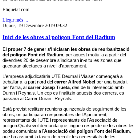
Etiquetat com
Llegir més ...
Dijous, 19 Desembre 2019 09:32
Inici de les obres al polígon Font del Radium
El proper 7 de gener s'iniciaran les obres de reurbanització
del polígon Font del Radium
, per aquest motiu ja a partir del
divendres 20 de desembre s'indicaran in-situ les zones que
quedaran afectades a nivell d'aparcament.
L'empresa adjudicatària UTE Deumal i Vialser començarà a
treballar a la part nord del
carrer Alfred Nobel
per una banda i,
per l'altra, al
carrer Josep Trueta
, des de la intersecció amb
Duran i Reynals. Un cop es finalitzin aquests dos carrers, es
passarà al Carrer Duran i Reynals.
Està previst realitzar reunions quinzenals de seguiment de les
obres, on participaran responsables de l'Ajuntament,
representants de l'UTE i representants de l'Associació del
polígon.Qualsevol demanda que tingueu respecte de les obres les
podeu comunicar a l'
Associació del polígon Font del Radium
,
que ha assumit la tasca de recollir les necessitats de les