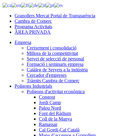
Granollers Mercat Portal de Transparència
Cambra de Comerç
Programa Activitats
ÀREA PRIVADA
Empresa
Creixement i consolidació
Millora de la competitivitat
Servei de selecció de personal
Formació i seminaris empresa
Catàleg de Serveis a la indústria
Cercador d'empreses
Tràmits Cambra de Comerç
Polígons Industrials
Polígons d'activitat econòmica
Congost
Jordi Camp
Palou Nord
Font del Ràdium
Coll de la Manya
Ramassar
Cal Gordi-Cal Català
Mapa d’accessos a Granollers