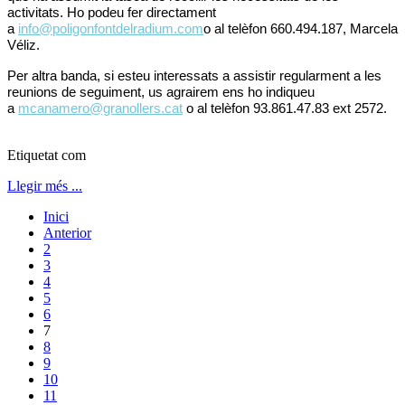
activitats. Ho podeu fer directament
a
info@poligonfontdelradium.com
o al telèfon 660.494.187, Marcela
Véliz.
Per altra banda, si esteu interessats a assistir regularment a les
reunions de seguiment, us agrairem ens ho indiqueu
a
mcanamero@granollers.cat
o al telèfon 93.861.47.83 ext 2572.
Etiquetat com
Llegir més ...
Inici
Anterior
2
3
4
5
6
7
8
9
10
11