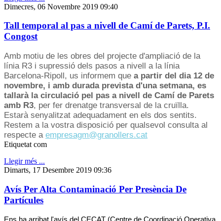
Dimecres, 06 Novembre 2019 09:40
Tall temporal al pas a nivell de Camí de Parets, P.I.
Congost
Amb motiu de les obres del projecte d'ampliació de la
línia R3 i supressió dels pasos a nivell a la línia
Barcelona-Ripoll, us informem que
a partir del dia 12 de
novembre, i amb durada prevista d'una setmana, es
tallarà la circulació pel pas a nivell de Camí de Parets
amb R3
, per fer drenatge transversal de la cruïlla.
Estarà senyalitzat adequadament en els dos sentits.
Restem a la vostra disposició per qualsevol consulta al
respecte a
empresagm@granollers.cat
Etiquetat com
Llegir més ...
Dimarts, 17 Desembre 2019 09:36
Avís Per Alta Contaminació Per Presència De
Partícules
Ens ha arribat l'avís del CECAT (Centre de Coordinació Operativa