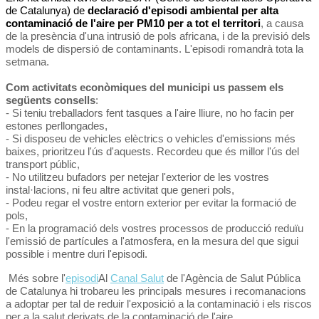
de Catalunya) de
declaració d'episodi ambiental per alta
contaminació de l'aire per PM10 per a tot el territori
, a causa
de la presència d'una intrusió de pols africana, i de la previsió dels
models de dispersió de contaminants. L'episodi romandrà tota la
setmana.
Com activitats econòmiques del municipi us passem els
següents consells
:
- Si teniu treballadors fent tasques a l'aire lliure, no ho facin per
estones perllongades,
- Si disposeu de vehicles elèctrics o vehicles d'emissions més
baixes, prioritzeu l'ús d'aquests. Recordeu que és millor l'ús del
transport públic,
- No utilitzeu bufadors per netejar l'exterior de les vostres
instal·lacions, ni feu altre activitat que generi pols,
- Podeu regar el vostre entorn exterior per evitar la formació de
pols,
- En la programació dels vostres processos de producció reduïu
l'emissió de partícules a l'atmosfera, en la mesura del que sigui
possible i mentre duri l'episodi.
Més sobre l'
episodi
Al
Canal Salut
de l'Agència de Salut Pública
de Catalunya hi trobareu les principals mesures i recomanacions
a adoptar per tal de reduir l'exposició a la contaminació i els riscos
per a la salut derivats de la contaminació de l'aire.