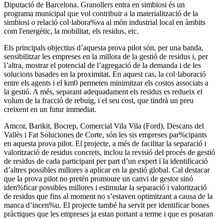
Diputació de Barcelona. Granollers entra en simbiosi és un
programa municipal que vol contribuir a la materialització de la
simbiosi o relació col·labora%va al món industrial local en àmbits
com l'energètic, la mobilitat, els residus, etc.
Els principals objectius d’aquesta prova pilot són, per una banda,
sensibilitzar les empreses en la millora de la gestió de residus i, per
l’altra, mostrar el potencial de l’agregació de la demanda i de les
solucions basades en la proximitat. En aquest cas, la col·laboració
entre els agents i el km0 permeten minimitzar els costos associats a
la gestió. A més, separant adequadament els residus es redueix el
volum de la fracció de rebuig, i el seu cost, que tindrà un preu
creixent en un futur immediat.
Amcor, Barikit, Bocrep, Comercial Vila Vila (Ford), Descans del
Vallès i Fat Soluciones de Corte, són les sis empreses par%cipants
en aquesta prova pilot. El projecte, a més de facilitar la separació i
valorització de residus concrets, inclou la revisió del procés de gestió
de residus de cada participant per part d’un expert i la identificació
d’altres possibles millores a aplicar en la gestió global. Cal destacar
que la prova pilot no pretén promoure un canvi de gestor sinó
iden%ficar possibles millores i estimular la separació i valorització
de residus que fins al moment no s’estaven optimitzant a causa de la
manca d’incen%u. El projecte també ha servit per identificar bones
pràctiques que les empreses ja estan portant a terme i que es posaran