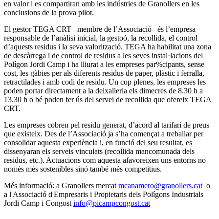
en valor i es compartiran amb les indústries de Granollers en les
conclusions de la prova pilot.
El gestor TEGA CRT –membre de l’Associació– és l’empresa
responsable de l’anàlisi inicial, la gestoó, la recollida, el control
d’aquests residus i la seva valorització. TEGA ha habilitat una zona
de descàrrega i de control de residus a les seves instal·lacions del
Polígon Jordi Camp i ha lliurat a les empreses par%cipants, sense
cost, les gàbies per als diferents residus de paper, plàstic i ferralla,
retractilades i amb codi de residu. Un cop plenes, les empreses les
poden portar directament a la deixalleria els dimecres de 8.30 h a
13.30 h o bé poden fer ús del servei de recollida que ofereix TEGA
CRT.
Les empreses cobren pel residu generat, d’acord al tarifari de preus
que existeix. Des de l’Associació ja s’ha començat a treballar per
consolidar aquesta experiència i, en funció del seu resultat, es
dissenyaran els serveis vinculats (recollida mancomunada dels
residus, etc.). Actuacions com aquesta afavoreixen uns entorns no
només més sostenibles sinó també més competitius.
Més informació: a Granollers mercat
mcanamero@granollers.cat
o
a l'Associació d'Empresaris i Propietaris dels Polígons Industrials
Jordi Camp i Congost
info@picampcongost.cat