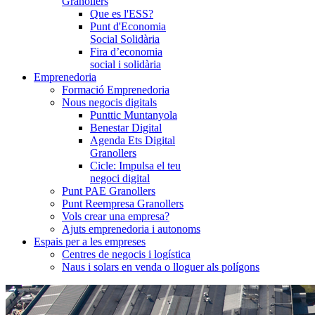
Granollers
Que es l'ESS?
Punt d'Economia
Social Solidària
Fira d’economia
social i solidària
Emprenedoria
Formació Emprenedoria
Nous negocis digitals
Punttic Muntanyola
Benestar Digital
Agenda Ets Digital
Granollers
Cicle: Impulsa el teu
negoci digital
Punt PAE Granollers
Punt Reempresa Granollers
Vols crear una empresa?
Ajuts emprenedoria i autonoms
Espais per a les empreses
Centres de negocis i logística
Naus i solars en venda o lloguer als polígons