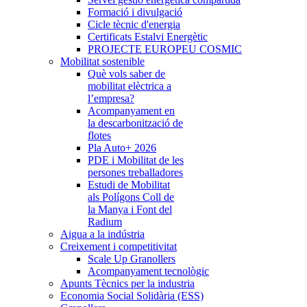
Formació i divulgació
Cicle tècnic d'energia
Certificats Estalvi Energètic
PROJECTE EUROPEU COSMIC
Mobilitat sostenible
Què vols saber de
mobilitat elèctrica a
l’empresa?
Acompanyament en
la descarbonització de
flotes
Pla Auto+ 2026
PDE i Mobilitat de les
persones treballadores
Estudi de Mobilitat
als Polígons Coll de
la Manya i Font del
Radium
Aigua a la indústria
Creixement i competitivitat
Scale Up Granollers
Acompanyament tecnològic
Apunts Tècnics per la industria
Economia Social Solidària (ESS)