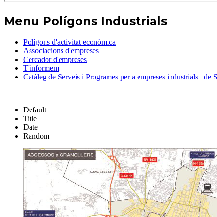
Menu Polígons Industrials
Polígons d'activitat econòmica
Associacions d'empreses
Cercador d'empreses
T'informem
Catàleg de Serveis i Programes per a empreses industrials i de S
Default
Title
Date
Random