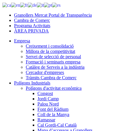
Granollers Mercat Portal de Transparència
Cambra de Comerç
Programa Activitats
ÀREA PRIVADA
Empresa
Creixement i consolidació
Millora de la competitivitat
Servei de selecció de personal
Formació i seminaris empresa
Catàleg de Serveis a la indústria
Cercador d'empreses
Tràmits Cambra de Comerç
Polígons Industrials
Polígons d'activitat econòmica
Congost
Jordi Camp
Palou Nord
Font del Ràdium
Coll de la Manya
Ramassar
Cal Gordi-Cal Català
Mapa d’accessos a Granollers