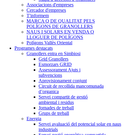
Associacions d'empreses
Cercador d'empreses
T'informem
MARCA Q DE QUALITAT PELS
POLÍGONS DE GRANOLLERS
NAUS I SOLARS EN VENDA O
LLOGUER DE POLÍGONS
Polígons Vallès Oriental
Programes destacats
Granollers entra en Simbiosi
Grid Granollers
Esmorzars GRID
Assessorament Ajuts i
subvencions
Aprovisionament conjunt
Circuit de recollida mancomunada
d’organica
Servei compartit de gestió
ambiental i residus
Jornades de treball
Grups de treball
Energia
Servei avaluació del potencial solar en naus
industrials
Servei gestió energètica compartida