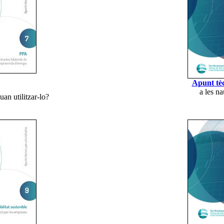
Apunt tèc
a les na
an utilitzar-lo?