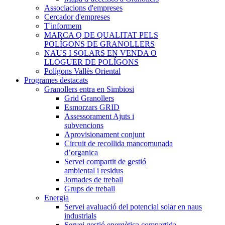
Associacions d'empreses
Cercador d'empreses
T'informem
MARCA Q DE QUALITAT PELS
POLÍGONS DE GRANOLLERS
NAUS I SOLARS EN VENDA O
LLOGUER DE POLÍGONS
Polígons Vallès Oriental
Programes destacats
Granollers entra en Simbiosi
Grid Granollers
Esmorzars GRID
Assessorament Ajuts i
subvencions
Aprovisionament conjunt
Circuit de recollida mancomunada
d’organica
Servei compartit de gestió
ambiental i residus
Jornades de treball
Grups de treball
Energia
Servei avaluació del potencial solar en naus
industrials
Servei gestió energètica compartida