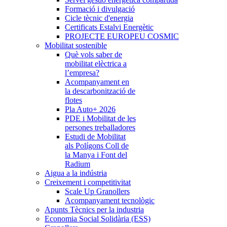
Formació i divulgació
Cicle tècnic d'energia
Certificats Estalvi Energètic
PROJECTE EUROPEU COSMIC
Mobilitat sostenible
Què vols saber de
mobilitat elèctrica a
l’empresa?
Acompanyament en
la descarbonització de
flotes
Pla Auto+ 2026
PDE i Mobilitat de les
persones treballadores
Estudi de Mobilitat
als Polígons Coll de
la Manya i Font del
Radium
Aigua a la indústria
Creixement i competitivitat
Scale Up Granollers
Acompanyament tecnològic
Apunts Tècnics per la industria
Economia Social Solidària (ESS)