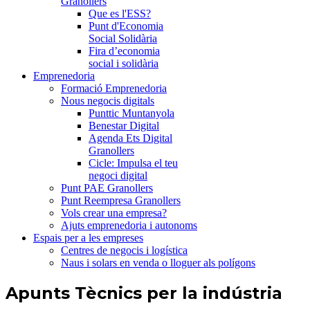
Granollers
Que es l'ESS?
Punt d'Economia
Social Solidària
Fira d’economia
social i solidària
Emprenedoria
Formació Emprenedoria
Nous negocis digitals
Punttic Muntanyola
Benestar Digital
Agenda Ets Digital
Granollers
Cicle: Impulsa el teu
negoci digital
Punt PAE Granollers
Punt Reempresa Granollers
Vols crear una empresa?
Ajuts emprenedoria i autonoms
Espais per a les empreses
Centres de negocis i logística
Naus i solars en venda o lloguer als polígons
Apunts Tècnics per la indústria