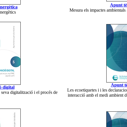
Apunt tè
energètica
Mesura els impactes ambientals as
nergètics
Apunt tè
 digital
Les ecoetiquetes i i les declaracio
eva digitalització i el procés de
interacció amb el medi ambient de