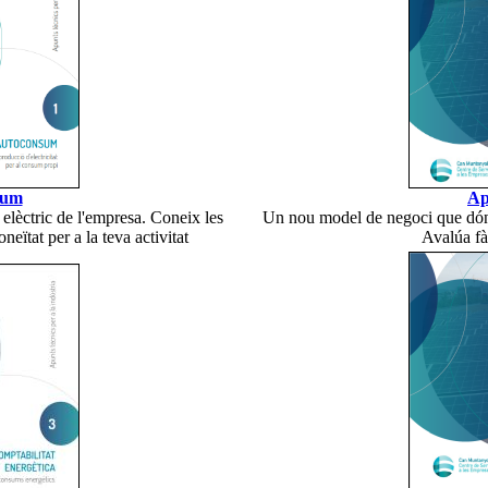
sum
Ap
elèctric de l'empresa. Coneix les
Un nou model de negoci que dóna
neïtat per a la teva activitat
Avalúa fàc