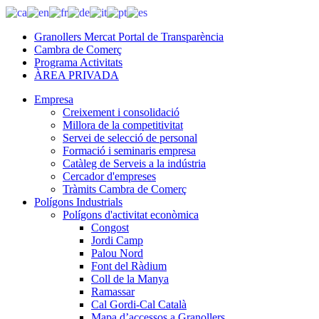
Granollers Mercat Portal de Transparència
Cambra de Comerç
Programa Activitats
ÀREA PRIVADA
Empresa
Creixement i consolidació
Millora de la competitivitat
Servei de selecció de personal
Formació i seminaris empresa
Catàleg de Serveis a la indústria
Cercador d'empreses
Tràmits Cambra de Comerç
Polígons Industrials
Polígons d'activitat econòmica
Congost
Jordi Camp
Palou Nord
Font del Ràdium
Coll de la Manya
Ramassar
Cal Gordi-Cal Català
Mapa d’accessos a Granollers