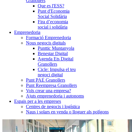
Granollers
Que es l'ESS?
Punt d'Economia
Social Solidària
Fira d’economia
social i solidària
Emprenedoria
Formació Emprenedoria
Nous negocis digitals
Punttic Muntanyola
Benestar Digital
Agenda Ets Digital
Granollers
Cicle: Impulsa el teu
negoci digital
Punt PAE Granollers
Punt Reempresa Granollers
Vols crear una empresa?
Ajuts emprenedoria i autonoms
Espais per a les empreses
Centres de negocis i logística
Naus i solars en venda o lloguer als polígons