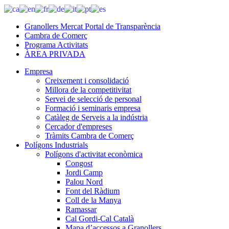
Granollers Mercat Portal de Transparència
Cambra de Comerç
Programa Activitats
ÀREA PRIVADA
Empresa
Creixement i consolidació
Millora de la competitivitat
Servei de selecció de personal
Formació i seminaris empresa
Catàleg de Serveis a la indústria
Cercador d'empreses
Tràmits Cambra de Comerç
Polígons Industrials
Polígons d'activitat econòmica
Congost
Jordi Camp
Palou Nord
Font del Ràdium
Coll de la Manya
Ramassar
Cal Gordi-Cal Català
Mapa d’accessos a Granollers