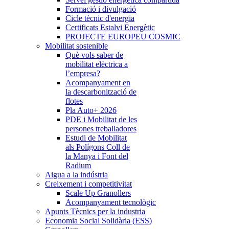
Formació i divulgació
Cicle tècnic d'energia
Certificats Estalvi Energètic
PROJECTE EUROPEU COSMIC
Mobilitat sostenible
Què vols saber de
mobilitat elèctrica a
l’empresa?
Acompanyament en
la descarbonització de
flotes
Pla Auto+ 2026
PDE i Mobilitat de les
persones treballadores
Estudi de Mobilitat
als Polígons Coll de
la Manya i Font del
Radium
Aigua a la indústria
Creixement i competitivitat
Scale Up Granollers
Acompanyament tecnològic
Apunts Tècnics per la industria
Economia Social Solidària (ESS)