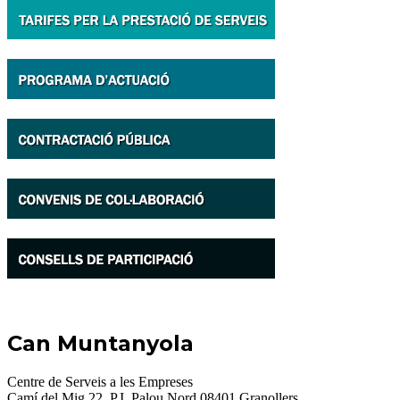
Can Muntanyola
Centre de Serveis a les Empreses
Camí del Mig 22, P.I. Palou Nord 08401 Granollers