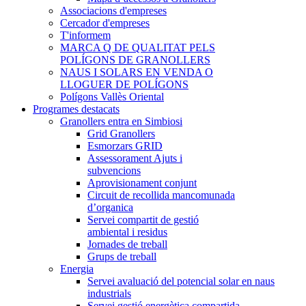
Associacions d'empreses
Cercador d'empreses
T'informem
MARCA Q DE QUALITAT PELS
POLÍGONS DE GRANOLLERS
NAUS I SOLARS EN VENDA O
LLOGUER DE POLÍGONS
Polígons Vallès Oriental
Programes destacats
Granollers entra en Simbiosi
Grid Granollers
Esmorzars GRID
Assessorament Ajuts i
subvencions
Aprovisionament conjunt
Circuit de recollida mancomunada
d’organica
Servei compartit de gestió
ambiental i residus
Jornades de treball
Grups de treball
Energia
Servei avaluació del potencial solar en naus
industrials
Servei gestió energètica compartida