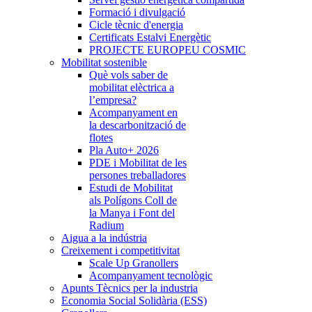
Formació i divulgació
Cicle tècnic d'energia
Certificats Estalvi Energètic
PROJECTE EUROPEU COSMIC
Mobilitat sostenible
Què vols saber de
mobilitat elèctrica a
l’empresa?
Acompanyament en
la descarbonització de
flotes
Pla Auto+ 2026
PDE i Mobilitat de les
persones treballadores
Estudi de Mobilitat
als Polígons Coll de
la Manya i Font del
Radium
Aigua a la indústria
Creixement i competitivitat
Scale Up Granollers
Acompanyament tecnològic
Apunts Tècnics per la industria
Economia Social Solidària (ESS)