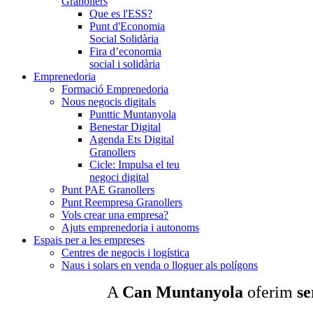
Granollers
Que es l'ESS?
Punt d'Economia
Social Solidària
Fira d’economia
social i solidària
Emprenedoria
Formació Emprenedoria
Nous negocis digitals
Punttic Muntanyola
Benestar Digital
Agenda Ets Digital
Granollers
Cicle: Impulsa el teu
negoci digital
Punt PAE Granollers
Punt Reempresa Granollers
Vols crear una empresa?
Ajuts emprenedoria i autonoms
Espais per a les empreses
Centres de negocis i logística
Naus i solars en venda o lloguer als polígons
A
Can Muntanyola
oferim
se