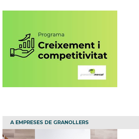
Aquest programa consta de tres subprogrames: (1) Servei de 
A EMPRESES DE GRANOLLERS