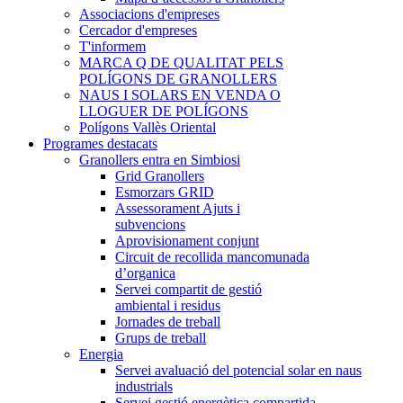
Associacions d'empreses
Cercador d'empreses
T'informem
MARCA Q DE QUALITAT PELS
POLÍGONS DE GRANOLLERS
NAUS I SOLARS EN VENDA O
LLOGUER DE POLÍGONS
Polígons Vallès Oriental
Programes destacats
Granollers entra en Simbiosi
Grid Granollers
Esmorzars GRID
Assessorament Ajuts i
subvencions
Aprovisionament conjunt
Circuit de recollida mancomunada
d’organica
Servei compartit de gestió
ambiental i residus
Jornades de treball
Grups de treball
Energia
Servei avaluació del potencial solar en naus
industrials
Servei gestió energètica compartida