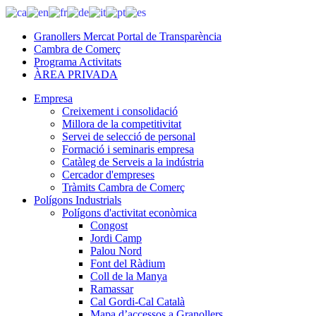
Granollers Mercat Portal de Transparència
Cambra de Comerç
Programa Activitats
ÀREA PRIVADA
Empresa
Creixement i consolidació
Millora de la competitivitat
Servei de selecció de personal
Formació i seminaris empresa
Catàleg de Serveis a la indústria
Cercador d'empreses
Tràmits Cambra de Comerç
Polígons Industrials
Polígons d'activitat econòmica
Congost
Jordi Camp
Palou Nord
Font del Ràdium
Coll de la Manya
Ramassar
Cal Gordi-Cal Català
Mapa d’accessos a Granollers