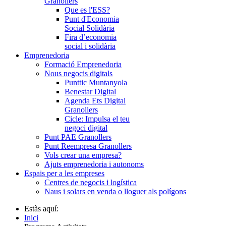
Granollers
Que es l'ESS?
Punt d'Economia
Social Solidària
Fira d’economia
social i solidària
Emprenedoria
Formació Emprenedoria
Nous negocis digitals
Punttic Muntanyola
Benestar Digital
Agenda Ets Digital
Granollers
Cicle: Impulsa el teu
negoci digital
Punt PAE Granollers
Punt Reempresa Granollers
Vols crear una empresa?
Ajuts emprenedoria i autonoms
Espais per a les empreses
Centres de negocis i logística
Naus i solars en venda o lloguer als polígons
Estàs aquí:
Inici