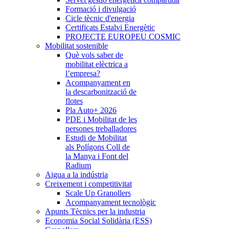
Formació i divulgació
Cicle tècnic d'energia
Certificats Estalvi Energètic
PROJECTE EUROPEU COSMIC
Mobilitat sostenible
Què vols saber de
mobilitat elèctrica a
l’empresa?
Acompanyament en
la descarbonització de
flotes
Pla Auto+ 2026
PDE i Mobilitat de les
persones treballadores
Estudi de Mobilitat
als Polígons Coll de
la Manya i Font del
Radium
Aigua a la indústria
Creixement i competitivitat
Scale Up Granollers
Acompanyament tecnològic
Apunts Tècnics per la industria
Economia Social Solidària (ESS)