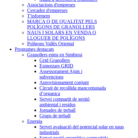
Associacions d'empreses
Cercador d'empreses
T'informem
MARCA Q DE QUALITAT PELS
POLÍGONS DE GRANOLLERS
NAUS I SOLARS EN VENDA O
LLOGUER DE POLÍGONS
Polígons Vallès Oriental
Programes destacats
Granollers entra en Simbiosi
Grid Granollers
Esmorzars GRID
Assessorament Ajuts i
subvencions
Aprovisionament conjunt
Circuit de recollida mancomunada
d’organica
Servei compartit de gestió
ambiental i residus
Jornades de treball
Grups de treball
Energia
Servei avaluació del potencial solar en naus
industrials
Servei gestió energètica compartida