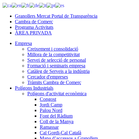
Granollers Mercat Portal de Transparència
Cambra de Comerç
Programa Activitats
ÀREA PRIVADA
Empresa
Creixement i consolidació
Millora de la competitivitat
Servei de selecció de personal
Formació i seminaris empresa
Catàleg de Serveis a la indústria
Cercador d'empreses
Tràmits Cambra de Comerç
Polígons Industrials
Polígons d'activitat econòmica
Congost
Jordi Camp
Palou Nord
Font del Ràdium
Coll de la Manya
Ramassar
Cal Gordi-Cal Català
Mapa d’accessos a Granollers